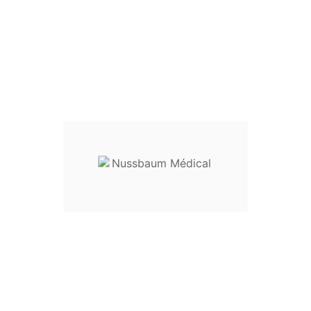
Forceps Suzor
Forceps de Suzor
Longueur des cuillères :
32 cm
Forceps complet :
réf.
35-90632
Pièces détachées :
Système de serrage seul (crochet - noix- papillon)
:
réf.
35-90636
Barrette seule pour forceps de Suzor :
réf.
35-90637
Vis à anneau pour forceps de Suzor
:
réf.
35-90638
Usage :
aide à l'accouchement