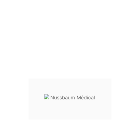
600
300
135
600
300
110
2 fermetures sur les côtés
1 porte-étiquette pour étiquette
1 porte-étiquette pour plaque d’
Changement des filtres par l’util
Fermeture du filtre avec 4 points
Joint en silicone : garantie de l’
S’adapte à tout type de filtres 
Action n°1 :
empêche que le filt
des conteneurs empilés
Action n°2 :
évite une imprégnati
microbienne