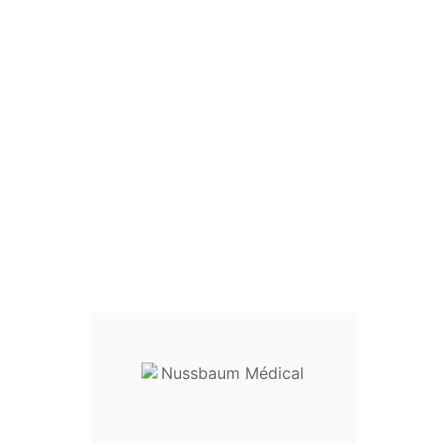
Spéculum Killian Avec
Vis De Fixation Latérale,
13 Cm
Spéculum nasal de Killian
Avec vis de fixation latérale
Longueur :
13 cm
Tailles disponibles :
Valve de 50 mm : réf.
32-32501
Valve de 75 mm : réf.
32-32502