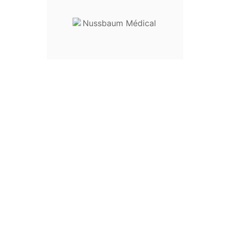
EU3234363840424446USXX5
Length6161,56262,56363,5646
Girth6165697377828792Hip C
Fourni Non Stérile
Stérilisable
À L'unité
Allemagne