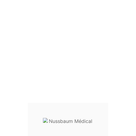

Mini-Container Dentaire
À Couvercle Perforé,
Fond Non-Perforé
Mini-container à couvercle perforé et fond non-perforé :
- avec 2 portes étiquettes latéraux
- coloris des couvercles au choix : gris, bleu, rouge, vert,