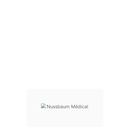
Pinces Pour Laryngo-
Bronchoscopie, Mors
Ronds Cuiller
Pince pour laryngo-bronchoscopie
Mors :
ronds cuiller
Tailles disponibles :
Ø 1,5 mm - 30 cm : réf.
32-56230
Ø 2,5 mm - 40 cm : réf.
32-56240
Ø 2,5 mm - 50 cm : réf.
32-56250
Ø 2,5 mm - 60 cm : réf.
32-56260