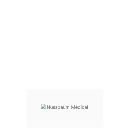
réf.
32-41215
Destination :
instrumentation po
Entretien :
Livré non stérile, ce 
utilisation
Dispositif médical classe I
Envoyez votre demande de prix en
nussbaum.medical@gmail.com