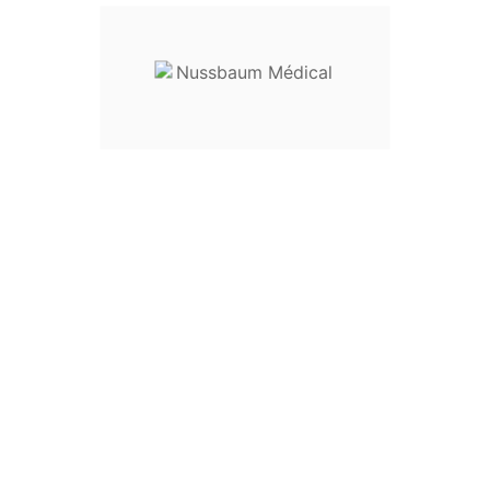
Dispositif médical classe I
Envoyez votre demande de prix en
sur
nussbaum.medical@gmail.c
Fourni Non Stérile
Stérilisable
À L'unité
Allemagne