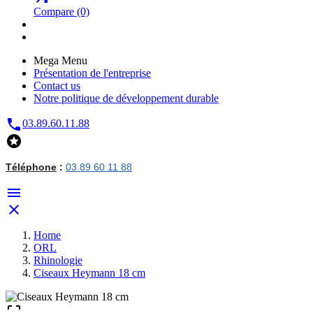
Compare
(0)
Mega Menu
Présentation de l'entreprise
Contact us
Notre politique de développement durable

03.89.60.11.88

Téléphone
:
03 89 60 11 88


Home
ORL
Rhinologie
Ciseaux Heymann 18 cm
