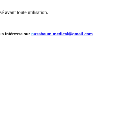
isé avant toute utilisation.
us intéresse sur
n
ussbaum.medical@gmail.com