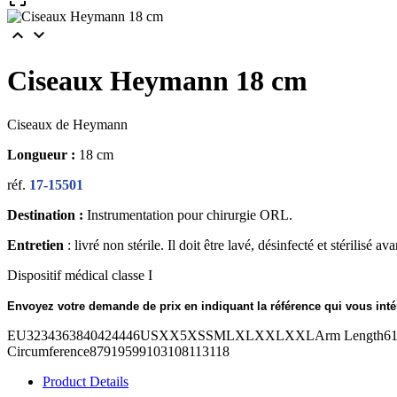


Ciseaux Heymann 18 cm
Ciseaux de Heymann
Longueur :
18 cm
réf.
17-15501
Destination :
Instrumentation pour chirurgie ORL.
Entretien
: livré non stérile. Il doit être lavé, désinfecté et stérilisé ava
Dispositif médical classe I
Envoyez votre demande de prix en indiquant la référence qui vous inté
EU3234363840424446USXX5XSSMLXLXXLXXLArm Length6161,562
Circumference87919599103108113118
Product Details