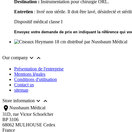
Destination :
Instrumentation pour chirurgie ORL.
Entretien
: livré non stérile. Il doit être lavé, désinfecté et stéril
Dispositif médical classe I
Envoyez votre demande de prix en indiquant la référence qui vo


Our company
Présentation de l'entreprise
Mentions légales
Conditions d'utilisation
Contact us
sitemap


Store information
location_on
Nussbaum Médical
31D, rue Victor Schoelcher
BP 3106
68062 MULHOUSE Cedex
France