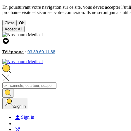
En poursuivant votre navigation sur ce site, vous devez accepter l’util
prochaine visite et sécuriser votre connexion. Ils ne seront jamais util
Close
Ok
Accept All

Téléphone
:
03 89 60 11 88
Sign In

Sign in
