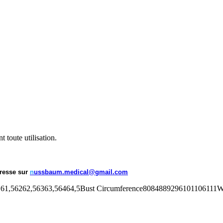
nt toute utilisation.
resse sur
n
ussbaum.medical@gmail.com
62,56363,56464,5Bust Circumference8084889296101106111Wai