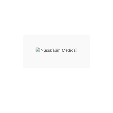
Pince Gouge Citelli
Pince gouge de Citelli
Longueur utile :
60 mm
Tailles disponibles :
Fig. 1 - Largeur 1,0 mm : réf.
32-26001
Fig. 2 - Largeur 2,5 mm : réf.
32-26002
Fig. 3 - Largeur 4,0 mm : réf.
32-26003
Destination :
Instrumentation pour chirurgie ORL.
Entretien
: livré non stérile. Il doit être lavé, désinfecté et
stérilisé avant toute utilisation.
Dispositif médical classe I