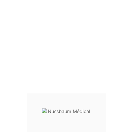
Longueur : 16 cm
réf.
32-43300
Destination :
Instrumentation po
Entretien
: livré non stérile. Il d
Dispositif médical classe I
Envoyez votre demande de prix en
sur
nussbaum.medical@gmail.c