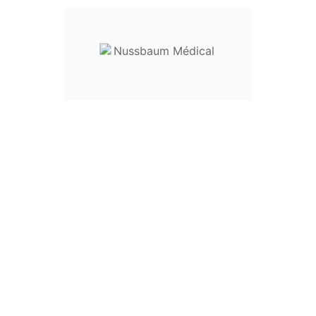
Envoyez votre demande de prix en
sur
nussbaum.medical@gmail.c
Fourni Non Stérile
Stérilisable
À L'unité