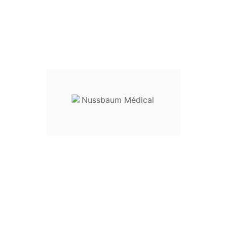
Maillet Mac Even Double
Tête 22 Cm
Maillet à double tête
Longueur :
22 cm
Modèles disponibles :
Ø 25 mm
- 250 g : réf.
31-31225
Ø 30 mm
- 350 g : réf.
3
1-31230
Ø 35 mm
- 500 g : réf.
31-31235
Ø 40 mm
- 600 g : réf.
31-31240
Ø 45 mm
- 700 g : réf.
31-31245