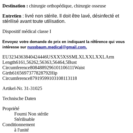
Destination :
chirurgie orthopédique, chirurgie osseuse
Entretien
: livré non stérile. Il doit être lavé, désinfecté et
stérilisé avant toute utilisation.
Dispositif médical classe I
Envoyez votre demande de prix en indiquant la référence qui vous
intéresse sur
nussbaum.medical@gmail.com.
EU3234363840424446USXX5XSSMLXLXXLXXLArm
Length6161,56262,56363,56464,5Bust
Circumference8084889296101106111Waist
Girth6165697377828792Hip
Circumference87919599103108113118
Artikel-Nr.
31-31025
Technische Daten
Propriété
Fourni Non stérile
Stérilisable
Conditionnement
à l'unité