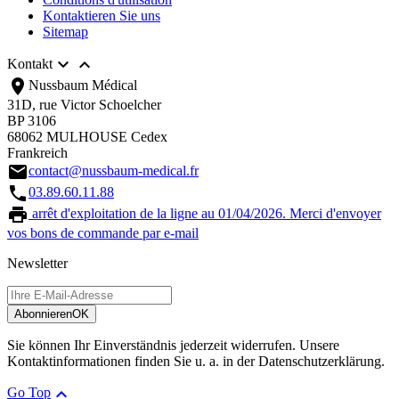
Kontaktieren Sie uns
Sitemap


Kontakt
location_on
Nussbaum Médical
31D, rue Victor Schoelcher
BP 3106
68062 MULHOUSE Cedex
Frankreich
email
contact@nussbaum-medical.fr
call
03.89.60.11.88
print
arrêt d'exploitation de la ligne au 01/04/2026. Merci d'envoyer
vos bons de commande par e-mail
Newsletter
Abonnieren
OK
Sie können Ihr Einverständnis jederzeit widerrufen. Unsere
Kontaktinformationen finden Sie u. a. in der Datenschutzerklärung.

Go Top