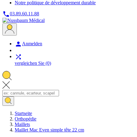
Notre politique de développement durable

03.89.60.11.88

Anmelden

vergleichen Sie
(0)
Startseite
Orthopédie
Maillets
Maillet Mac Even simple tête 22 cm