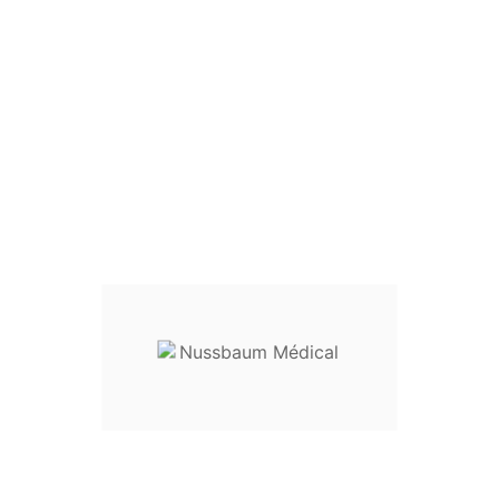
DURABLE

03.89.60.11.88
Accueil
Orthopédie
Pinces
coupantes
Pince coupe-broches 57,5 cm

Pince Coupe-Broches
57,5 Cm
Pince coupe-broches
Longueur :
57,5 cm