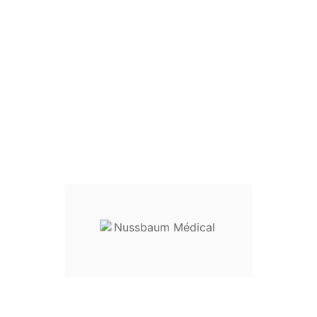
Valve Breisky
Valve de Breisky
Largeur 100
Largeur 130
Largeur 155
Tailles
mm
mm
mm
20 mm
29-11001
29-11006
29-11011
25 mm
29-11002
29-11007
-
30 mm
29-11003
29-11008
-
35 mm
29-11004
29-11009
-