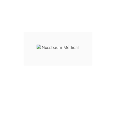
Taille :
19 cm
réf.
29-53000
-------------------------------------
Destination :
instrumentation chirurgicale pour le bloc
opératoire
Entretien
: livré non stérile, cet instrument doit être lavé,
désinfecté et stérilisé avant toute utilisation
Dispositif médical classe I
Envoyez votre demande de prix en indiquant la référence du
produit sur
nussbaum.medical@gmail.com.
Artikeldetails