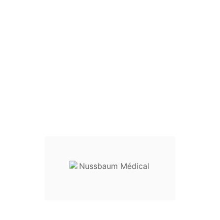
Pince À Traire E

Pince à traire
Matière :
aluminium anodisé
Longueur :
16 cm
Rouleaux en téflon
: réf.
28-12
------------------------
Destination :
instrumentation po
Entretien
:
livré non stérile, ce 
utilisation
Dispositif médical classe I
Envoyez votre demande de prix en