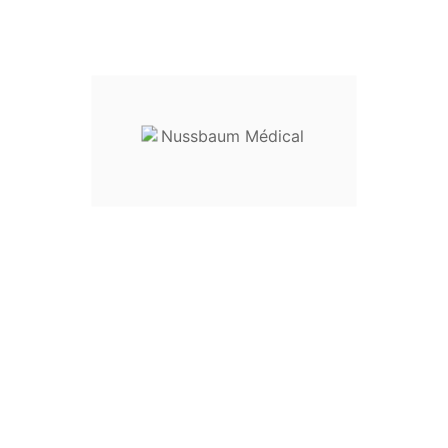
Entretien
:
livré non stérile, ce 
utilisation
Dispositif médical classe I
Envoyez votre demande de prix en
sur
nussbaum.medical@gmail.c
EU3234363840424446USXX5
Length6161,56262,56363,5646
Girth6165697377828792Hip C