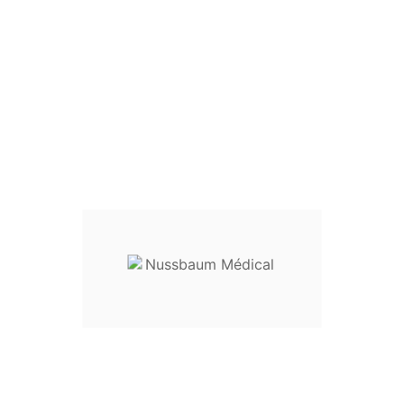
Modèle :
standard en inox
Tailles disponibles :
15 cm : réf.
27-30415
18 cm : réf.
27-30418
20 cm : réf.
27-30420
23 cm : réf.
27-30423
-------------------------
Destination :
instrumentation générale pour le bloc
opératoire
Entretien
:
livré non stérile, ce dispositif doit être lavé,
désinfecté et stérilisé avant toute utilisation
Dispositif médical classe I