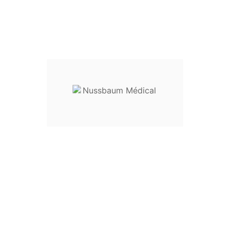
Pince Foerster
Pince de Foerster
Mors :
striés
Tailles disponibles :
Tailles
DROITE
COURBE
20
23-
23-
cm
21220
21320
23-
23-
25 cm
21225
21325
Usage :
pince hémostatique, pince à préhension
Destination :
instrumentation générale pour le bloc
opératoire