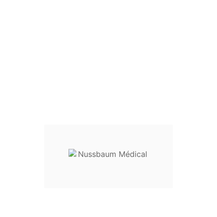
Pince Rochester Pean
(ou Kocher Sans Griffes)
Pince de Rochester-Pean
Aussi appelée Kocher Sans Griffes
Usage
Taille
Droite
Courbe
:
Pince
14,5 cm
21-10414
21-10514
16 cm
21-10416
21-10516
18 cm
21-10418
21-10518