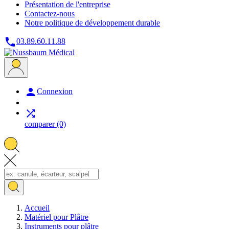
Présentation de l'entreprise
Contactez-nous
Notre politique de développement durable

03.89.60.11.88

Connexion

comparer
(0)
Accueil
Matériel pour Plâtre
Instruments pour plâtre