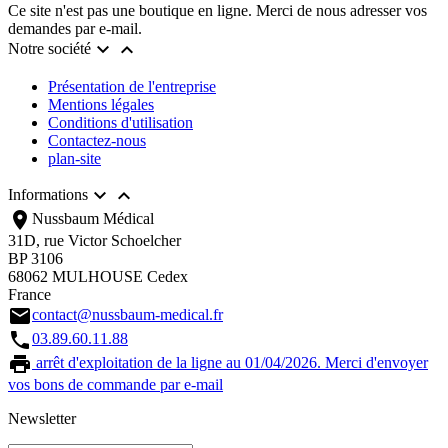
Ce site n'est pas une boutique en ligne. Merci de nous adresser vos
demandes par e-mail.


Notre société
Présentation de l'entreprise
Mentions légales
Conditions d'utilisation
Contactez-nous
plan-site


Informations
location_on
Nussbaum Médical
31D, rue Victor Schoelcher
BP 3106
68062 MULHOUSE Cedex
France
email
contact@nussbaum-medical.fr
call
03.89.60.11.88
print
arrêt d'exploitation de la ligne au 01/04/2026. Merci d'envoyer
vos bons de commande par e-mail
Newsletter