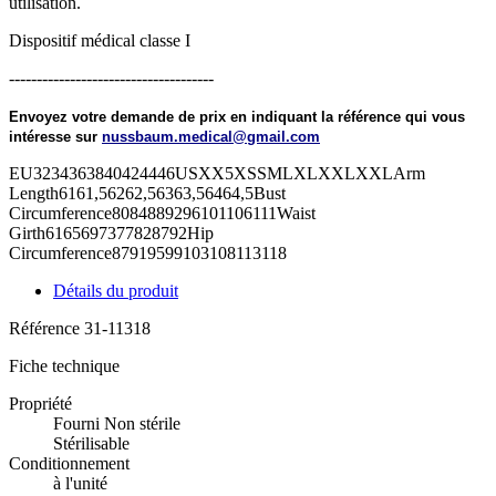
utilisation.
Dispositif médical classe I
-------------------------------------
Envoyez votre demande de prix en indiquant la référence qui vous
intéresse sur
nussbaum.medical@gmail.com
EU3234363840424446USXX5XSSMLXLXXLXXLArm
Length6161,56262,56363,56464,5Bust
Circumference8084889296101106111Waist
Girth6165697377828792Hip
Circumference87919599103108113118
Détails du produit
Référence
31-11318
Fiche technique
Propriété
Fourni Non stérile
Stérilisable
Conditionnement
à l'unité