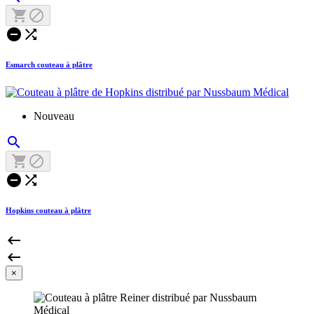




Esmarch couteau à plâtre
Nouveau





Hopkins couteau à plâtre


×