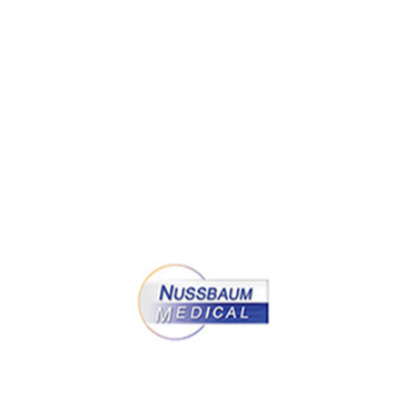
Spatule vésicale de Kocher
Taille :
26 cm
Largeur :
67 mm
réf.
34-763367
Usage :
instrumentation chir
Destination :
chirurgie urol
Entretien :
livré non stérile,
avant toute utilisation
Dispositif médical classe I
Envoyez votre demande de pri