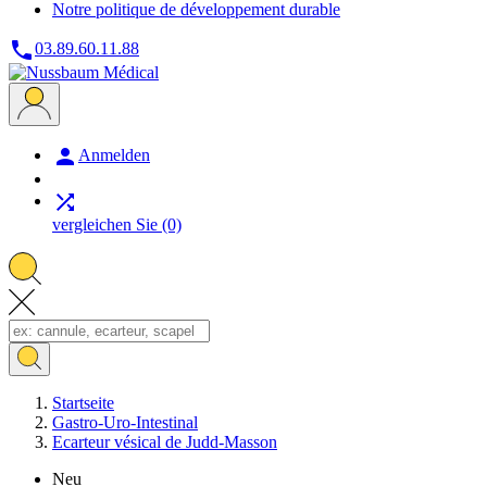
Notre politique de développement durable

03.89.60.11.88

Anmelden

vergleichen Sie
(0)
Startseite
Gastro-Uro-Intestinal
Ecarteur vésical de Judd-Masson
Neu