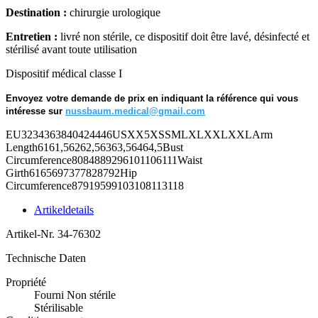
Destination :
chirurgie urologique
Entretien :
livré non stérile, ce dispositif doit être lavé, désinfecté et
stérilisé avant toute utilisation
Dispositif médical classe I
Envoyez votre demande de prix en indiquant la référence qui vous
intéresse sur
nussbaum.medical@gmail.com
EU3234363840424446USXX5XSSMLXLXXLXXLArm
Length6161,56262,56363,56464,5Bust
Circumference8084889296101106111Waist
Girth6165697377828792Hip
Circumference87919599103108113118
Artikeldetails
Artikel-Nr.
34-76302
Technische Daten
Propriété
Fourni Non stérile
Stérilisable