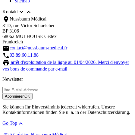
Sitemap


Kontakt
location_on
Nussbaum Médical
31D, rue Victor Schoelcher
BP 3106
68062 MULHOUSE Cedex
Frankreich
email
contact@nussbaum-medical.fr
call
03.89.60.11.88
print
arrêt d'exploitation de la ligne au 01/04/2026. Merci d'envoyer
vos bons de commande par e-mail
Newsletter
Abonnieren
OK
Sie können Ihr Einverständnis jederzeit widerrufen. Unsere
Kontaktinformationen finden Sie u. a. in der Datenschutzerklärung.

Go Top
2025 Création Nussbaum Médical