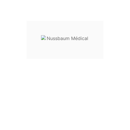
Ecarteur À Foie Articulé
5 Doigts
Ecarteur à foie articulé 5 doigts
Longueur utile :
33 cm
Diamètre :
5 mm
Double fonction :
5 lames réglables et une tige articulée
réf.
34-93010
-----------------------------------
Usage :
matériel pour le bloc opératoire
Destination :
chirurgie viscérale
Entretien :
livré non stérile, ce dispositif doit être lavé,
désinfecté et stérilisé avant toute utilisation