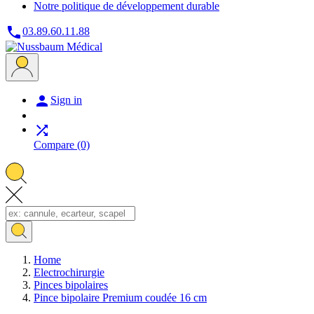
Notre politique de développement durable

03.89.60.11.88

Sign in

Compare
(0)
Home
Electrochirurgie
Pinces bipolaires
Pince bipolaire Premium coudée 16 cm