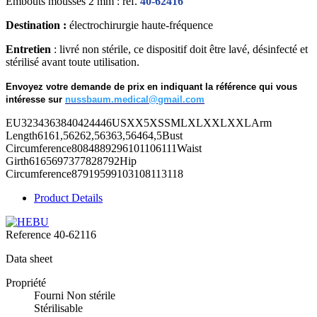
Embouts mousses 2 mm : réf.
40-62416
Destination :
électrochirurgie haute-fréquence
Entretien
: livré non stérile, ce dispositif doit être lavé, désinfecté et
stérilisé avant toute utilisation.
Envoyez votre demande de prix en indiquant la référence qui vous
intéresse sur
nussbaum.medical@gmail.com
EU3234363840424446USXX5XSSMLXLXXLXXLArm
Length6161,56262,56363,56464,5Bust
Circumference8084889296101106111Waist
Girth6165697377828792Hip
Circumference87919599103108113118
Product Details
Reference
40-62116
Data sheet
Propriété
Fourni Non stérile
Stérilisable