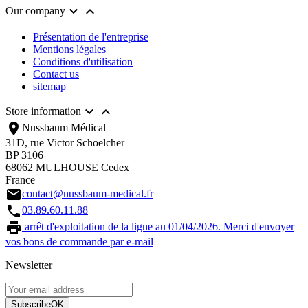


Our company
Présentation de l'entreprise
Mentions légales
Conditions d'utilisation
Contact us
sitemap


Store information
location_on
Nussbaum Médical
31D, rue Victor Schoelcher
BP 3106
68062 MULHOUSE Cedex
France
email
contact@nussbaum-medical.fr
call
03.89.60.11.88
print
arrêt d'exploitation de la ligne au 01/04/2026. Merci d'envoyer
vos bons de commande par e-mail
Newsletter
Subscribe
OK