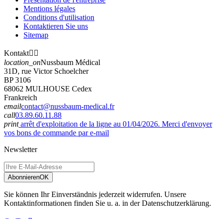
Mentions légales
Conditions d'utilisation
Kontaktieren Sie uns
Sitemap
Kontakt


location_on
Nussbaum Médical
31D, rue Victor Schoelcher
BP 3106
68062 MULHOUSE Cedex
Frankreich
email
contact@nussbaum-medical.fr
call
03.89.60.11.88
print
arrêt d'exploitation de la ligne au 01/04/2026. Merci d'envoyer
vos bons de commande par e-mail
Newsletter
Abonnieren
OK
Sie können Ihr Einverständnis jederzeit widerrufen. Unsere
Kontaktinformationen finden Sie u. a. in der Datenschutzerklärung.