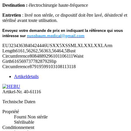
Destination :
électrochirurgie haute-fréquence
Entretien
: livré non stérile, ce dispositif doit être lavé, désinfecté et
stérilisé avant toute utilisation.
Envoyez votre demande de prix en indiquant la référence qui vous
intéresse sur
nussbaum.medical@gmail.com
EU3234363840424446USXX5XSSMLXLXXLXXLArm
Length6161,56262,56363,56464,5Bust
Circumference8084889296101106111Waist
Girth6165697377828792Hip
Circumference87919599103108113118
Artikeldetails
Artikel-Nr.
40-61116
Technische Daten
Propriété
Fourni Non stérile
Stérilisable
Conditionnement