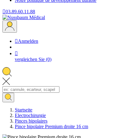
Notre politique de développement durable

03.89.60.11.88

Anmelden

vergleichen Sie
(0)
Startseite
Electrochirurgie
Pinces bipolaires
Pince bipolaire Premium droite 16 cm