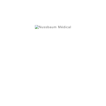
Dispositif médical classe I
Envoyez votre demande de pri
nussbaum.medical@gmail.c