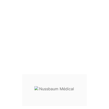
Nouveau

Curettes D'aspiration
Curettes d'aspiration
Longueur :
29 cm
Diamètres :
ø 3 à 14 mm
Tailles
Références
ø 3 mm
35-59403