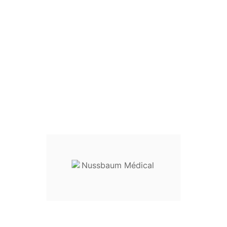

Pince de Mikulicz
Modèle :
Avec griffes
Longueur 18 cm :
réf.
35-2111
Longueur 20 cm :
réf.
35-2112
----------------------------------
Usage :
clamp pour le péritoine
Destination :
chirurgie gynécolog
opératoire
Entretien :
livré non stérile, cet
utilisation
Dispositif médical classe I