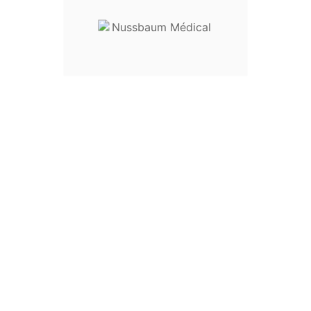
Usage :
Pince à préhension, pinc
Destination :
chirurgie gynécolog
instrumentation pour le bloc opé
Entretien
:
livré non stérile, ce 
utilisation
Dispositif médical classe I
Envoyez votre demande de prix en
sur
nussbaum.medical@gmail.c
EU3234363840424446USXX5
Length6161,56262,56363,5646
Girth6165697377828792Hip C