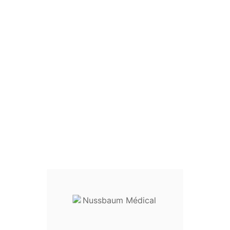
Ciseaux De Seut

Ciseaux à plâtre de Seutin
Longueur :
20 cm
réf.
17-43523
Usage :
dispositif médical utilis
Destination :
orthopédie et tra
Entretien :
livré non stérile. Il do
Dispositif médical classe I
------------------------------