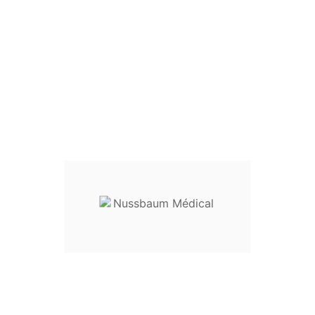

Pince de Heywood-Smith
Pince à polypes
Mors striés
Longueur :
26 cm
réf.
23-25826
Usage :
Pince à préhension, pin
Destination :
instrumentation gé
Entretien
:
livré non stérile, ce 
utilisation
Dispositif médical classe I
Envoyez votre demande de prix en