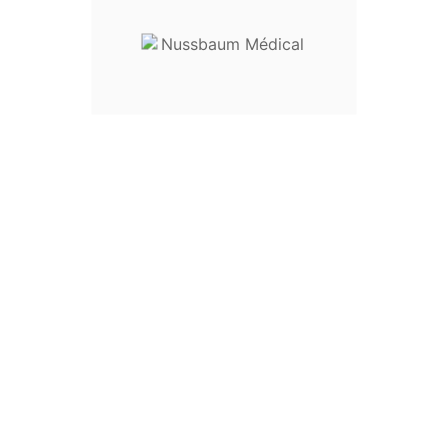
Fourni Non Stérile
Stérilisable
À L'unité
Allemagne
5 Ans
Acier Inoxydable