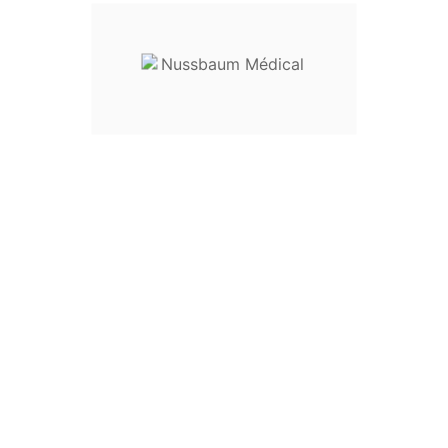
----------------------------------
Cette scie oscillante permet de
synthétique de manière rapide, s
moteur particulièrement puissant
démarrage progressif ménageant
Le refroidissement du moteur s'e
De l'air frais est aspiré à l'extr
colmatage par le plâtre ou la ma
Pour lui assurer une longue duré
avec des matériaux de haute qu
EU3234363840424446USXX5
Length6161,56262,56363,5646
Girth6165697377828792Hip C