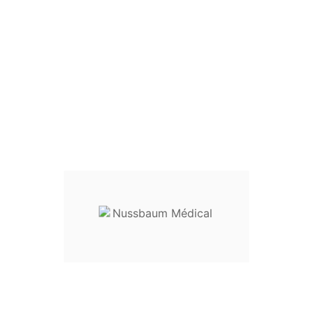
Modèle :
Double pour tendons
Longueur :
16 cm
Réf.
29-21506
----------------------------------
Destination :
instrumentation ch
Entretien :
livré non stérile, ce d
utilisation
Dispositif médical classe I
Envoyez votre demande de prix en
su
r
nussbaum.medical@gmail.c
EU3234363840424446USXX5
Length6161,56262,56363,5646
Girth6165697377828792Hip C