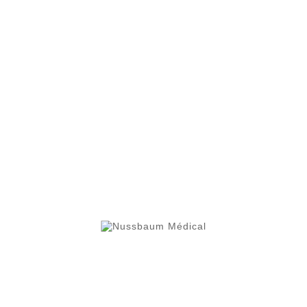
Longueur :
16 cm
Réf.
29-21506
----------------------------------
Destination :
instrumentatio
Entretien :
livré non stérile,
avant toute utilisation
Dispositif médical classe I
Envoyez votre demande de pri
su
r
nussbaum.medical@gmai