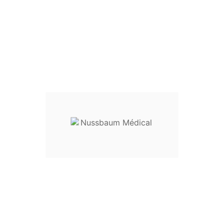
Pince de Kelly courbe
Pince à polypes
Mors striés
Longueur :
32 cm
réf.
23-25632
Usage :
Pince à préhension, pin
Destination :
instrumentation gé
Entretien
:
livré non stérile, ce 
utilisation
Dispositif médical classe I
Envoyez votre demande de prix en