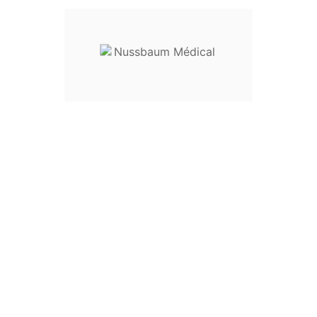
Ciseau-burin Droit
Gradué
Longueur :
20 cm
Tailles disponibles :
Largeur 10 mm : réf.
31-61010
Largeur 15 mm : réf.
31-61015
Larg
eur 20
m
m : réf.
31-61020
Modèle avec la lame courbe disponible
Destination :
chirurgie orthopédique, chirurgie osseuse
Dispositif médical classe I
Envoyez votre demande de prix en indiquant la référence qui
vous intéresse sur
nussbaum.medical@gmail.com.