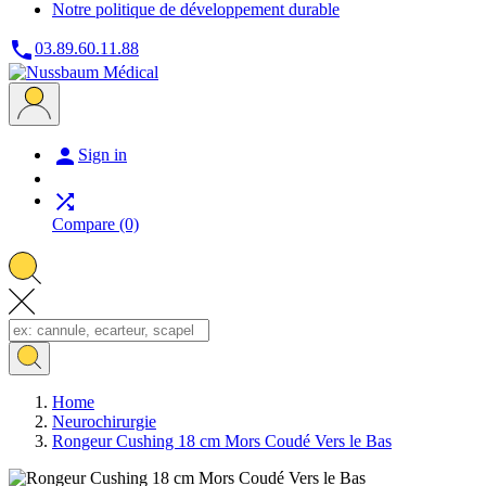
Notre politique de développement durable

03.89.60.11.88

Sign in

Compare
(0)
Home
Neurochirurgie
Rongeur Cushing 18 cm Mors Coudé Vers le Bas