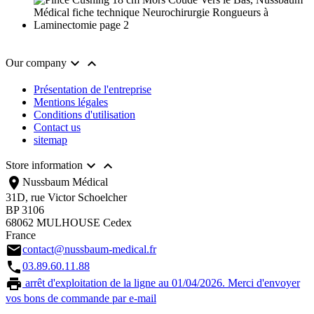


Our company
Présentation de l'entreprise
Mentions légales
Conditions d'utilisation
Contact us
sitemap


Store information
location_on
Nussbaum Médical
31D, rue Victor Schoelcher
BP 3106
68062 MULHOUSE Cedex
France
email
contact@nussbaum-medical.fr
call
03.89.60.11.88
print
arrêt d'exploitation de la ligne au 01/04/2026. Merci d'envoyer
vos bons de commande par e-mail