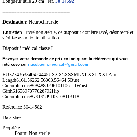
Longueur utile 20 cm : réf.
30-14592
--------------------------------------------
Destination:
Neurochirurgie
Entretien :
livré non stérile, ce dispositif doit être lavé, désinfecté et
stérilisé avant toute utilisation
Dispositif médical classe I
Envoyez votre demande de prix en indiquant la référence qui vous
intéresse sur
nussbaum.medical@gmail.com
EU3234363840424446USXX5XSSMLXLXXLXXLArm
Length6161,56262,56363,56464,5Bust
Circumference8084889296101106111Waist
Girth6165697377828792Hip
Circumference87919599103108113118
Reference
30-14582
Data sheet
Propriété
Fourni Non stérile