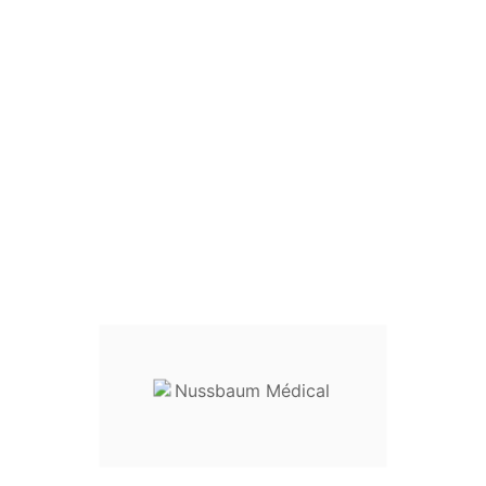

03.89.60.11.88
Startseite
Neurochirurgie
Rongeur Ferris-
Smith 18 cm Mors Coudé Vers le Bas

Rongeur Ferris-Smith 18