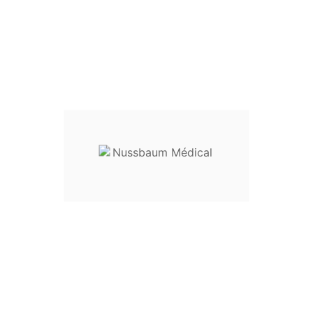
Rongeur Ferris-Smith 18
Cm Mors Coudé Vers Le
Haut
Pince de Ferris-Smith
Longueur utile :
18 cm
Mors :
coudé vers le haut
Modèle disponible avec le mors droit ou le mors coudé
vers le bas
Tailles disponibles :
2 x 10 mm : réf.
30-13802
3 x 10 mm : réf.
30-13803
4 x 10 mm : réf.
30-13804