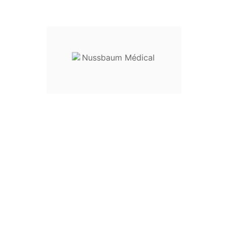
Modèle :
pour la chirurgie au laser
85 x 30 mm : réf.
3
5-39901
100 x 35 mm : réf.
35-39902
110 x 40 mm : réf.
35-39903
-----------------------------------
Caractéristiques :
- revêtement noir anti-reflet
- raccord pour aspiration de la fumée
-----------------------------------
Destination :
instrument à usage gynécologique
Entretien
ce dispositif médical doit être
: livré non stérile
,