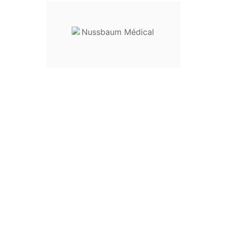










Scie à plâtre manuelle Engel
Cisaille de St
Neu










Ecarteur à plâtre Wolf
 USA
Kopie von Ec
Wolf