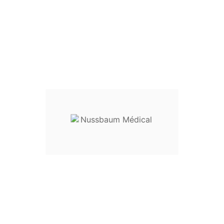





Inserts ø 10 mm pince à préhension Dorsey mors
double action
Neu





Inserts ø 10 mm pince à préhension Kocher mors
40 mm double action
Neu