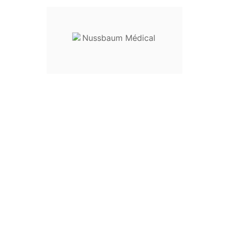




Ciseaux à Iridectomie Inox





Ciseaux à Iridectomie SuperCut
